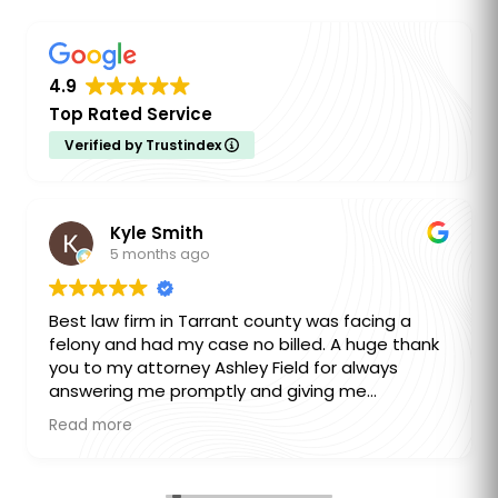
4.9
Top Rated Service
Verified by Trustindex
Becky Watterson
6 months ago
He’s amazing go my charges dropped