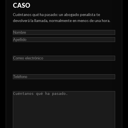
CASO
Cuéntanos qué ha pasado: un abogado penalista te
devolverá la llamada, normalmente en menos de una hora.
NOMBRE
(OBLIGATORIO)
En
primer
Última
lugar
CORREO
ELECTRÓNICO
(OBLIGATORIO)
TELÉFONO
(OBLIGATORIO)
COMENTARIOS
(OBLIGATORIO)