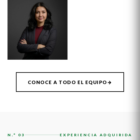
ASOCIADO SENIOR
ASOCIADO SENIOR
ALEX
SHEENA
THORNTON
WINKFIELD
ASOCIADO
AUDREY
CONOCE A TODO EL EQUIPO
→
HATCHER
N.º 03
EXPERIENCIA ADQUIRIDA