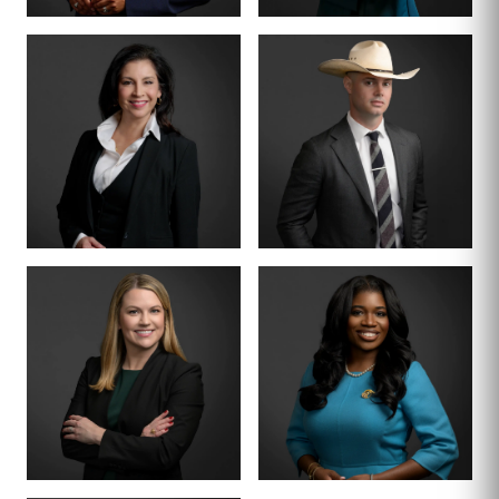
RESPONSABLE DE LA
SOCIO · MÁS DE 200
DIVISIÓN PENAL
JUICIOS
TIFFANY BURKS
CHRISTY JACK
SOCIO
CONSEJERO SENIOR
LETTY
MIKE HANSON
MARTÍNEZ
CERTIFICADO POR EL
COLEGIO DE
ABOGADOS ·
CERTIFICADO POR EL
DERECHO DE MENORES
COLEGIO DE
ABOGADOS ·
DERECHO PENAL