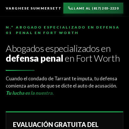
AL
CONTENIDO
VARGHESE SUMMERSETT
LLAME AL (817) 203-2220
N.º
ABOGADO ESPECIALIZADO EN DEFENSA
01
PENAL EN FORT WORTH
Abogados especializados en
defensa penal
en Fort Worth
Cuando el condado de Tarrant te imputa, tu defensa
comienza antes de que se dicte el auto de acusación.
Tu lucha es la nuestra.
EVALUACIÓN GRATUITA DEL