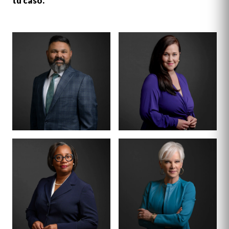
tu caso.
SOCIO DIRECTOR
SOCIO ·
COFUNDADOR
BENSON
ANNA
VARGHESE
SUMMERSETT
CERTIFICADO POR EL
COLEGIO DE
CERTIFICADO POR EL
ABOGADOS ·
COLEGIO DE
DERECHO PENAL
ABOGADOS ·
DERECHO PENAL