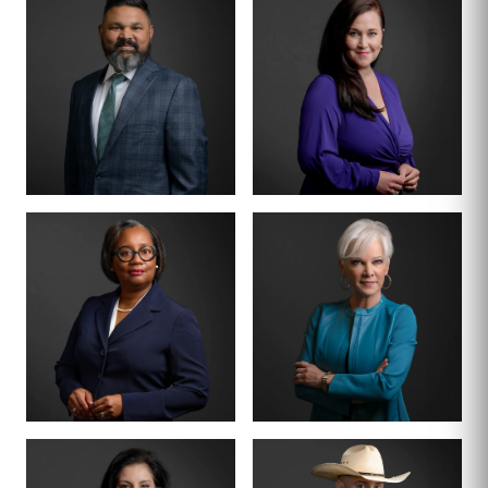
SOCIO DIRECTOR
SOCIO ·
COFUNDADOR
BENSON
ANNA
VARGHESE
SUMMERSETT
CERTIFICADO POR EL
COLEGIO DE
CERTIFICADO POR EL
ABOGADOS ·
COLEGIO DE
DERECHO PENAL
ABOGADOS ·
DERECHO PENAL
RESPONSABLE DE LA
SOCIO · MÁS DE 200
DIVISIÓN PENAL
JUICIOS