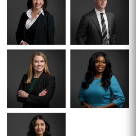
TIFFANY BURKS
CHRISTY JACK
SOCIO
CONSEJERO SENIOR
LETTY
MIKE HANSON
MARTÍNEZ
CERTIFICADO POR EL
COLEGIO DE
ABOGADOS ·
CERTIFICADO POR EL
DERECHO DE MENORES
COLEGIO DE
ABOGADOS ·
DERECHO PENAL
ASOCIADO SENIOR
ASOCIADO SENIOR
ALEX
SHEENA
THORNTON
WINKFIELD