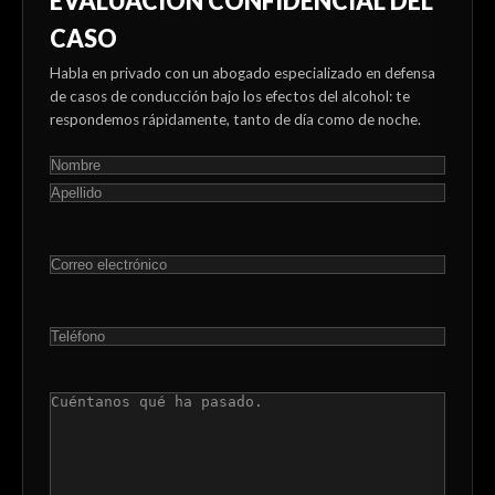
EVALUACIÓN CONFIDENCIAL DEL
CASO
Habla en privado con un abogado especializado en defensa
de casos de conducción bajo los efectos del alcohol: te
respondemos rápidamente, tanto de día como de noche.
NOMBRE
(OBLIGATORIO)
En
primer
Última
lugar
CORREO
ELECTRÓNICO
(OBLIGATORIO)
TELÉFONO
(OBLIGATORIO)
COMENTARIOS
(OBLIGATORIO)