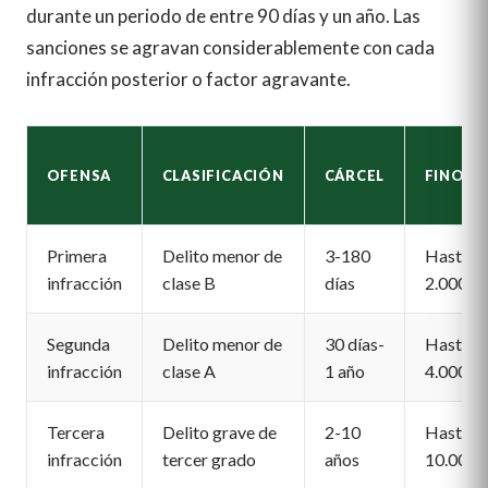
durante un periodo de entre 90 días y un año. Las
sanciones se agravan considerablemente con cada
infracción posterior o factor agravante.
OFENSA
CLASIFICACIÓN
CÁRCEL
FINO
Primera
Delito menor de
3-180
Hasta
infracción
clase B
días
2.000
Segunda
Delito menor de
30 días-
Hasta
infracción
clase A
1 año
4.000
Tercera
Delito grave de
2-10
Hasta
infracción
tercer grado
años
10.000