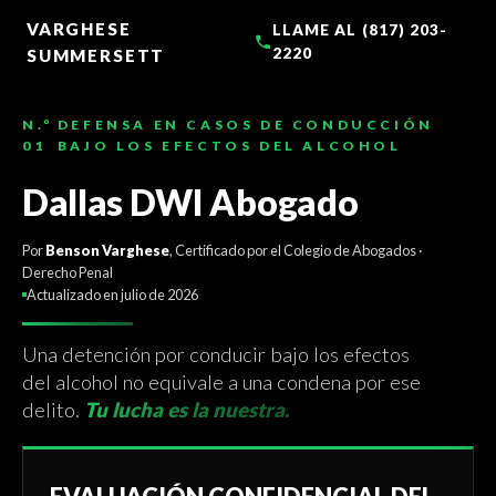
AL
CONTENIDO
VARGHESE
LLAME AL (817) 203-
2220
SUMMERSETT
N.º
DEFENSA EN CASOS DE CONDUCCIÓN
01
BAJO LOS EFECTOS DEL ALCOHOL
Dallas DWI Abogado
Por
Benson Varghese
, Certificado por el Colegio de Abogados ·
Derecho Penal
Actualizado en julio de 2026
Una detención por conducir bajo los efectos
del alcohol no equivale a una condena por ese
delito.
Tu lucha es la nuestra.