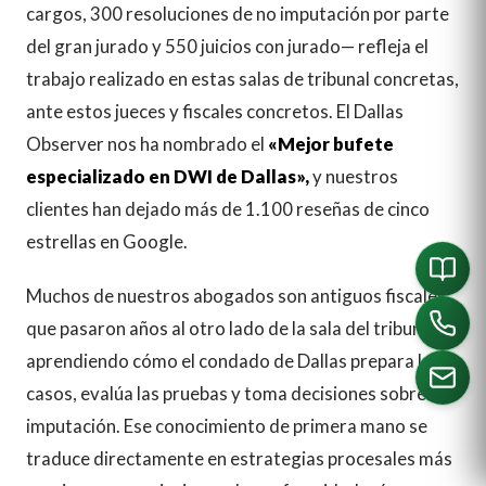
cargos, 300 resoluciones de no imputación por parte
del gran jurado y 550 juicios con jurado— refleja el
trabajo realizado en estas salas de tribunal concretas,
ante estos jueces y fiscales concretos. El Dallas
Observer nos ha nombrado el
«Mejor bufete
especializado en DWI de Dallas»,
y nuestros
clientes han dejado más de 1.100 reseñas de cinco
estrellas en Google.
Muchos de nuestros abogados son antiguos fiscales
que pasaron años al otro lado de la sala del tribunal,
aprendiendo cómo el condado de Dallas prepara los
casos, evalúa las pruebas y toma decisiones sobre la
imputación. Ese conocimiento de primera mano se
LLÁMANOS
traduce directamente en estrategias procesales más
Español